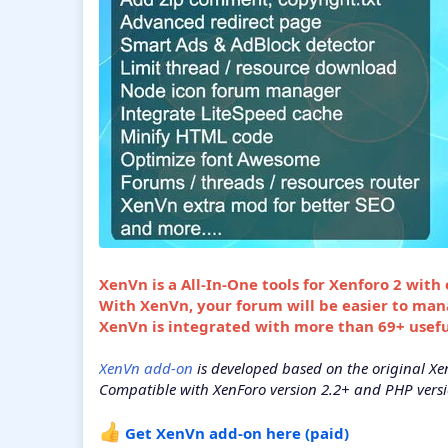
XenVn is a All-In-One tools for Xenforo 2 with
With XenVn, your forum will be easier to man
XenVn is integrated with more than 69+ usefu
XenVn add-on
is developed based on the original Xen
Compatible with XenForo version 2.2+ and PHP version
Get XenVn add-on here (paid)