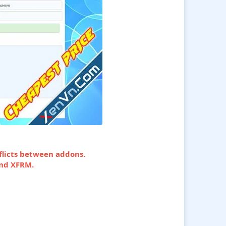
flicts between addons.
and XFRM.