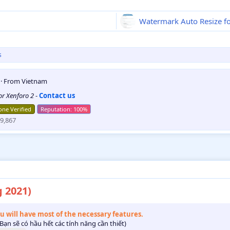
Watermark Auto Resize fo
s
5
·
From
Vietnam
for Xenforo 2
-
Contact us
ne Verified
9,867
g 2021)
ou will have most of the necessary features.
Bạn sẽ có hầu hết các tính năng cần thiết)