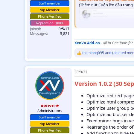
Staff member
(Thêm nút Cuộn lên đầu trang 
Vip Member
Phone Verified
Joined
9/5/17
Messages
5,821
XenVn Add-on
-
All In One Tools for
Redirect page with ads, co
(Trang chuyển hướng với quảng c
thienlong095
and
(deleted me
R
e
Easily customize the node i
a
(Dễ dàng tùy chỉnh icon của f
c
30/9/21
t
i
Version 1.0.2 (30 Se
o
n
s
Optimize redirect page
:
Optimize html compre
xenvn
Attachments download limit
Optimize user group p
Administrators
(Giới hạn tải về tập tin với p
Optimize ad blocker de
Staff member
Fixed minor bugs in ve
Ajax load Thread Statistics
Vip Member
Rearrange the order of
(Sử dụng Ajax để tải các tab th
Phone Verified
Add function to hide H