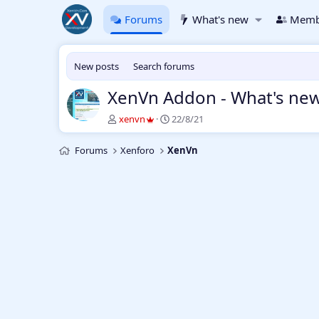
Forums
What's new
Memb
New posts
Search forums
XenVn Addon - What's ne
T
S
xenvn
22/8/21
h
t
r
a
Forums
Xenforo
XenVn
e
r
a
t
d
d
s
a
t
t
a
e
r
t
e
r