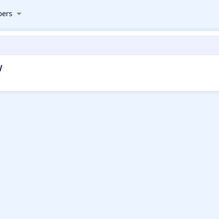
ers
w