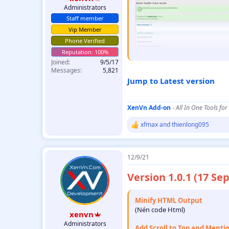
Administrators
Staff member
Vip Member
Phone Verified
Joined
9/5/17
Messages
5,821
Jump to Latest version
Ajax update thread & attta
(Cập nhật chủ đề và tập tin bằ
XenVn Add-on
-
All In One Tools for
xfmax
and
thienlong095
R
e
a
c
12/9/21
t
i
Version 1.0.1 (17 Se
o
n
s
Quick ajax search thread wi
Minify HTML Output
:
(Ajax tìm kiếm bài viết với hỗ t
(Nén code Html)
xenvn
Administrators
Add Scroll to Top and Menti