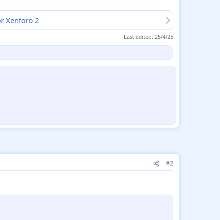
r Xenforo 2
Last edited:
25/4/25
#2