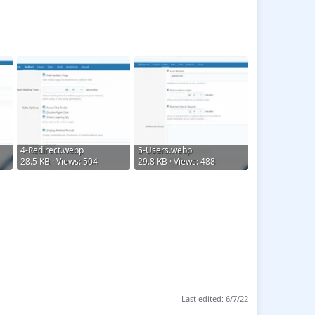
te.php
and folder
ActivitySummary.
4-Redirect.webp
5-Users.webp
28.5 KB · Views: 504
29.8 KB · Views: 488
Last edited:
6/7/22