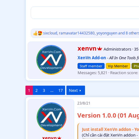
sixcloud
,
ramavatar14432580
,
yoyonguyen
and 8 other
R
e
a
W
xenvn
Administrators
·
3
c
r
t
XenVn Add-on
-
All In One Tools 
i
i
t
o
Staff member
Vip Member
Pho
t
n
Messages
5,821
Reaction score
e
s
:
n
b
1
2
3
…
17
Next
y
23/8/21
Version 1.0.0 (01 Au
Just install XenVn addon - Y
(Chỉ cần cài đặt XenVn addon - 
xenvn