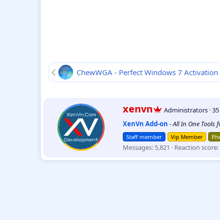
ChewWGA - Perfect Windows 7 Activation 
W
xenvn
Administrators
·
3
r
XenVn Add-on
-
All In One Tools 
i
t
Staff member
Vip Member
Pho
t
Messages
5,821
Reaction score
e
n
b
y