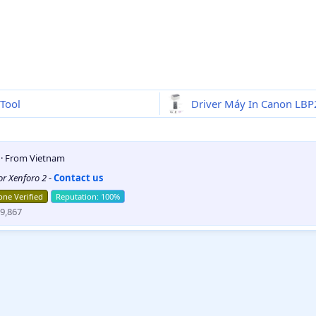
Tool
Driver Máy In Canon LBP
5
·
From
Vietnam
for Xenforo 2
-
Contact us
ne Verified
9,867