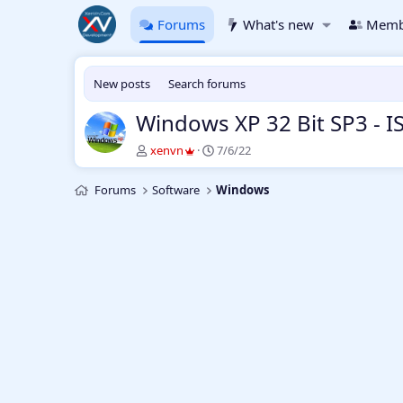
Forums
What's new
Memb
New posts
Search forums
Windows XP 32 Bit SP3 - 
T
S
xenvn
7/6/22
h
t
r
a
Forums
Software
Windows
e
r
a
t
d
d
s
a
t
t
a
e
r
t
e
r