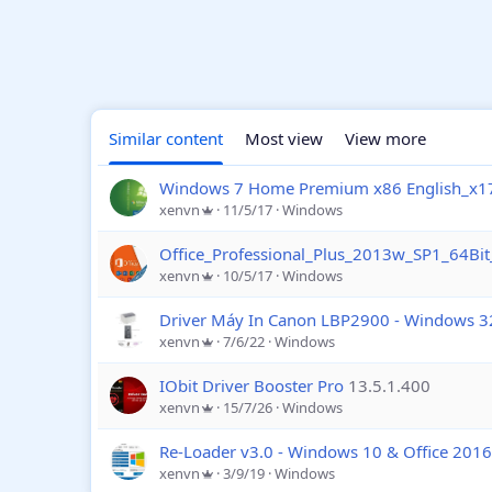
Similar content
Most view
View more
Windows 7 Home Premium x86 English_x1
xenvn
11/5/17
Windows
Office_Professional_Plus_2013w_SP1_64Bi
xenvn
10/5/17
Windows
Driver Máy In Canon LBP2900 - Windows 32
xenvn
7/6/22
Windows
IObit Driver Booster Pro
13.5.1.400
xenvn
15/7/26
Windows
Re-Loader v3.0 - Windows 10 & Office 2016
xenvn
3/9/19
Windows