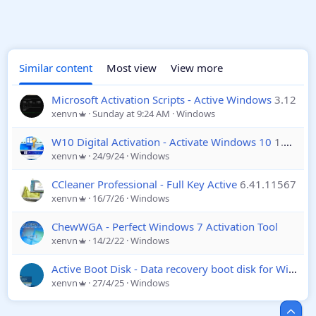
Similar content
Most view
View more
Microsoft Activation Scripts - Active Windows
3.12
xenvn
Sunday at 9:24 AM
Windows
W10 Digital Activation - Activate Windows 10
1.5.5.3
xenvn
24/9/24
Windows
CCleaner Professional - Full Key Active
6.41.11567
xenvn
16/7/26
Windows
ChewWGA - Perfect Windows 7 Activation Tool
xenvn
14/2/22
Windows
Active Boot Disk - Data recovery boot disk for Windows
xenvn
27/4/25
Windows
Top