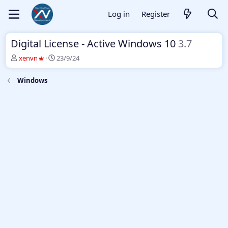
Log in
Register
Digital License - Active Windows 10
3.7
T
S
xenvn
23/9/24
h
t
r
a
Windows
e
r
a
t
d
d
s
a
t
t
a
e
r
t
e
r