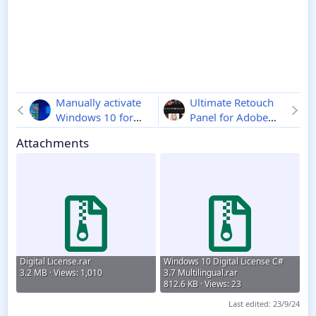
Manually activate
Ultimate Retouch
Windows 10 for
Panel for Adobe
Free
Photoshop CC
Attachments
3.9.2
Digital License.rar
Windows 10 Digital License C#
3.2 MB · Views: 1,010
3.7 Multilingual.rar
812.6 KB · Views: 23
Last edited:
23/9/24