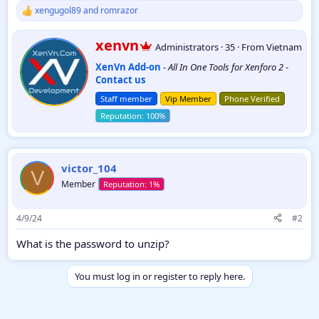
xengugol89
and
romrazor
R
e
a
W
xenvn
Administrators
·
35
·
From
Vietnam
c
r
t
XenVn Add-on
-
All In One Tools for Xenforo 2
-
i
i
Contact us
t
o
t
n
Staff member
Vip Member
Phone Verified
e
s
:
n
b
y
victor_104
V
Member
4/9/24
#2
What is the password to unzip?
You must log in or register to reply here.