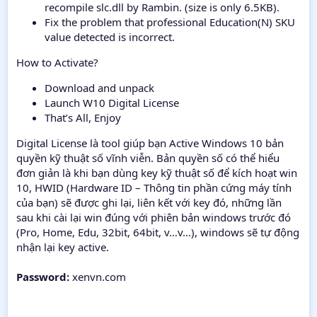
recompile slc.dll by Rambin. (size is only 6.5KB).
Fix the problem that professional Education(N) SKU
value detected is incorrect.
How to Activate?
Download and unpack
Launch W10 Digital License
That’s All, Enjoy
Digital License là tool giúp bạn Active Windows 10 bản
quyền kỹ thuật số vĩnh viễn. Bản quyền số có thể hiểu
đơn giản là khi bạn dùng key kỹ thuật số để kích hoạt win
10, HWID (Hardware ID – Thông tin phần cứng máy tính
của bạn) sẽ được ghi lại, liên kết với key đó, những lần
sau khi cài lại win đúng với phiên bản windows trước đó
(Pro, Home, Edu, 32bit, 64bit, v…v…), windows sẽ tự động
nhận lại key active.
Password:
xenvn.com