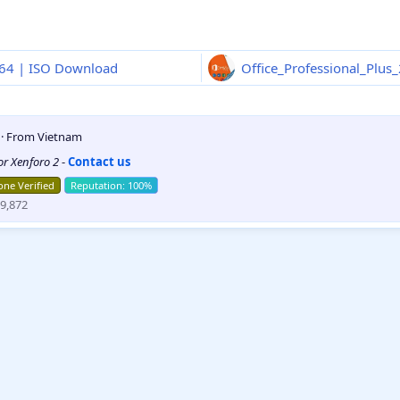
x64 | ISO Download
5
·
From
Vietnam
for Xenforo 2
-
Contact us
ne Verified
9,872