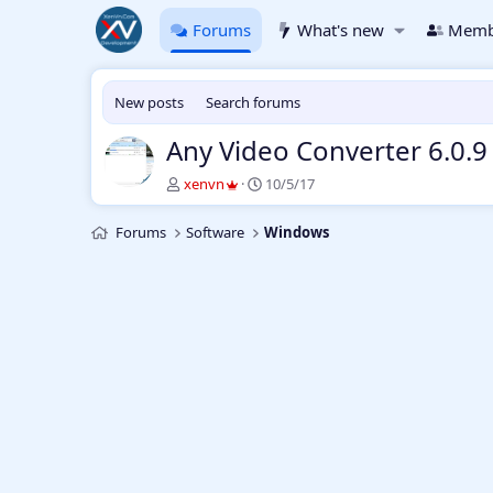
Forums
What's new
Memb
New posts
Search forums
Any Video Converter 6.0.
T
S
xenvn
10/5/17
h
t
r
a
Forums
Software
Windows
e
r
a
t
d
d
s
a
t
t
a
e
r
t
e
r