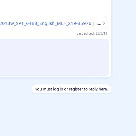
Office_Professional_Plus_2013w_SP1_64Bit_English_MLF_X19-35976 | ISO Download
Last edited:
25/5/19
You must log in or register to reply here.