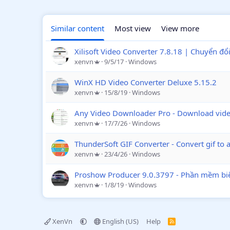
Similar content
Most view
View more
Xilisoft Video Converter 7.8.18 | Chuyển đ
xenvn
9/5/17
Windows
WinX HD Video Converter Deluxe 5.15.2
xenvn
15/8/19
Windows
Any Video Downloader Pro - Download video
xenvn
17/7/26
Windows
ThunderSoft GIF Converter - Convert gif to a
xenvn
23/4/26
Windows
Proshow Producer 9.0.3797 - Phần mềm biê
xenvn
1/8/19
Windows
XenVn
English (US)
Help
R
S