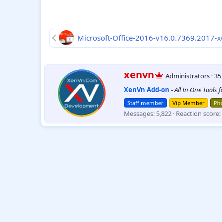
Microsoft-Office-2016-v16.0.7369.2017-
W
xenvn
Administrators
·
3
r
XenVn Add-on
-
All In One Tools 
i
t
Staff member
Vip Member
Pho
t
Messages
5,822
Reaction score
e
n
b
y