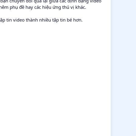
ạn chuyển đổi qua lại giữa các định dạng video
hêm phụ đề hay các hiệu ứng thú vị khác.
p tin video thành nhiều tập tin bé hơn.