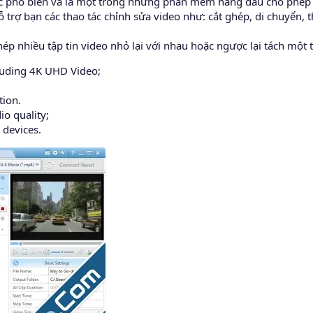
c phổ biến và là một trong những phần mềm hàng đầu cho phép b
rợ bạn các thao tác chỉnh sửa video như: cắt ghép, di chuyển, t
p nhiều tập tin video nhỏ lại với nhau hoặc ngược lại tách một tậ
luding 4K UHD Video;
tion.
o quality;
 devices.