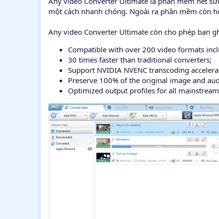
Any video Converter Ultimate là phần mềm hết sứ
một cách nhanh chóng. Ngoài ra phần mềm còn hỗ t
Any video Converter Ultimate còn cho phép bạn ghé
Compatible with over 200 video formats inc
30 times faster than traditional converters;
Support NVIDIA NVENC transcoding accelera
Preserve 100% of the original image and audi
Optimized output profiles for all mainstream